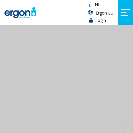
NL
Ergon LU
Login